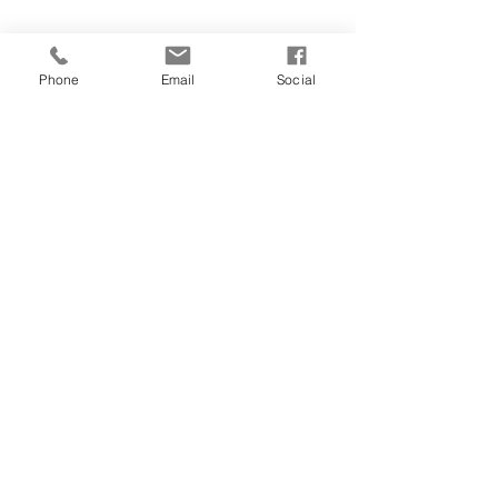
Phone
Email
Social
Mi piace
Rispondi
Indirizzo
Via del Prato della Corte 275,
00123 Roma
Scarica il
PDF
con le indicazioni stradali