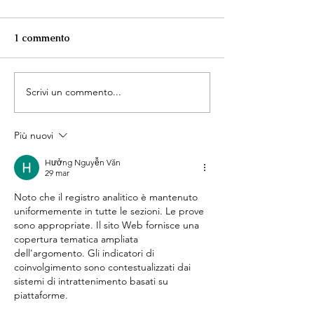
1 commento
Scrivi un commento...
Un allestimento Senza
Un allestimento.
Tempo...
✨
Più nuovi
Hưởng Nguyễn Văn
29 mar
Noto che il registro analitico è mantenuto 
uniformemente in tutte le sezioni. Le prove 
sono appropriate. Il sito Web fornisce una 
copertura tematica ampliata 
dell'argomento. Gli indicatori di 
coinvolgimento sono contestualizzati dai 
sistemi di intrattenimento basati su 
piattaforme.